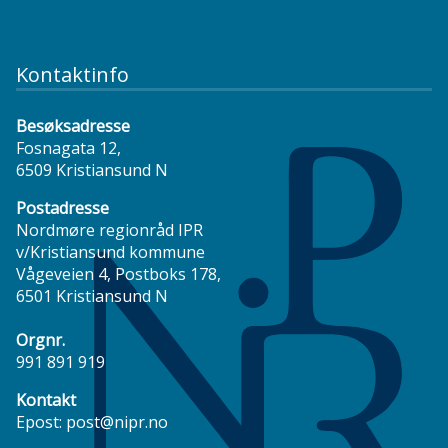
Kontaktinfo
Besøksadresse
Fosnagata 12,
6509 Kristiansund N
Postadresse
Nordmøre regionråd IPR
v/Kristiansund kommune
Vågeveien 4, Postboks 178,
6501 Kristiansund N
Orgnr.
991 891 919
Kontakt
Epost:
post@nipr.no