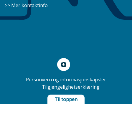
>> Mer kontaktinfo
Sosiale
medier
Personvern
Personvern og informasjonskapsler
Tilgjengelighetserklæring
Til toppen