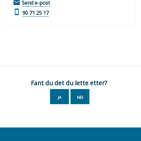
E-
til
Send e-post
post
Ingrid
Mobil
90 71 25 17
Nautnes
Fant du det du lette etter?
JA
NEI