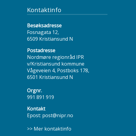
Kontaktinfo
Besøksadresse
Fosnagata 12,
6509 Kristiansund N
Postadresse
Nordmøre regionråd IPR
v/Kristiansund kommune
Vågeveien 4, Postboks 178,
6501 Kristiansund N
Orgnr.
991 891 919
Kontakt
Epost:
post@nipr.no
>> Mer kontaktinfo