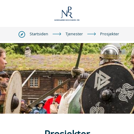
Nordmøre
Du
Startsiden
Tjenester
Prosjekter
er
IPR
her: