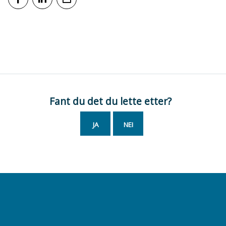
Del på Facebook
Del på LinkedIn
Tips en venn
Fant du det du lette etter?
JA
NEI