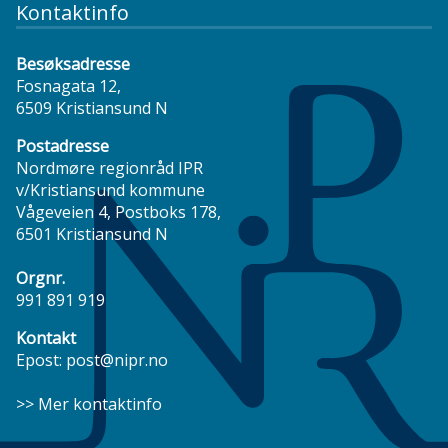
Kontaktinfo
Besøksadresse
Fosnagata 12,
6509 Kristiansund N
Postadresse
Nordmøre regionråd IPR
v/Kristiansund kommune
Vågeveien 4, Postboks 178,
6501 Kristiansund N
Orgnr.
991 891 919
Kontakt
Epost:
post@nipr.no
>> Mer kontaktinfo