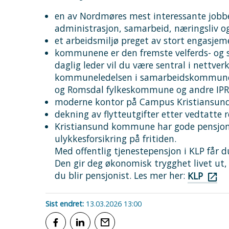
en av Nordmøres mest interessante jobbe
administrasjon, samarbeid, næringsliv o
et arbeidsmiljø preget av stort engasjem
kommunene er den fremste velferds- og 
daglig leder vil du være sentral i nettve
kommuneledelsen i samarbeidskommunene
og Romsdal fylkeskommune og andre IPR
moderne kontor på Campus Kristiansund s
dekning av flytteutgifter etter vedtatte 
Kristiansund kommune har gode pensjons-
ulykkesforsikring på fritiden.
Med offentlig tjenestepensjon i KLP får 
Den gir deg økonomisk trygghet livet ut,
du blir pensjonist. Les mer her:
KLP
Sist endret
13.03.2026 13:00