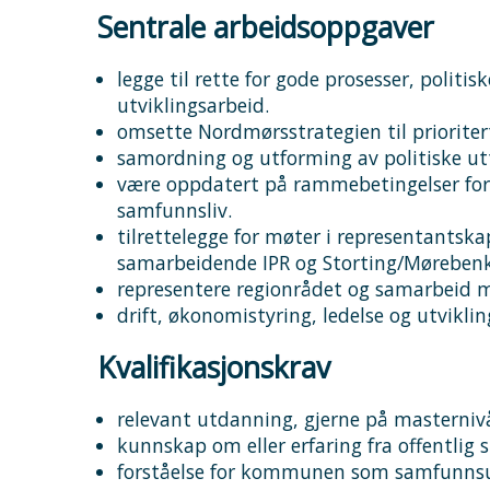
Sentrale arbeidsoppgaver
legge til rette for gode prosesser, politi
utviklingsarbeid.
omsette Nordmørsstrategien til prioritert
samordning og utforming av politiske utta
være oppdatert på rammebetingelser fo
samfunnsliv.
tilrettelegge for møter i representantsk
samarbeidende IPR og Storting/Mørebenk
representere regionrådet og samarbeid m
drift, økonomistyring, ledelse og utvikli
Kvalifikasjonskrav
relevant utdanning, gjerne på masterniv
kunnskap om eller erfaring fra offentlig st
forståelse for kommunen som samfunnsut