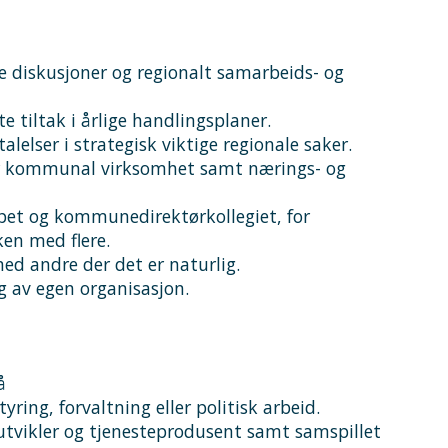
ske diskusjoner og regionalt samarbeids- og
e tiltak i årlige handlingsplaner.
lelser i strategisk viktige regionale saker.
r kommunal virksomhet samt nærings- og
apet og kommunedirektørkollegiet, for
en med flere.
ed andre der det er naturlig.
ng av egen organisasjon.
å
yring, forvaltning eller politisk arbeid.
vikler og tjenesteprodusent samt samspillet