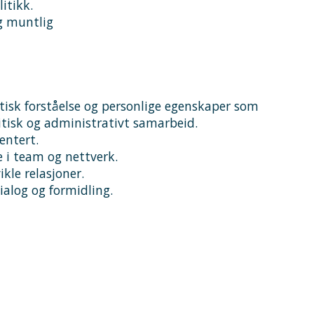
itikk.
og muntlig
tisk forståelse og personlige egenskaper som
olitisk og administrativt samarbeid.
entert.
e i team og nettverk.
kle relasjoner.
alog og formidling.