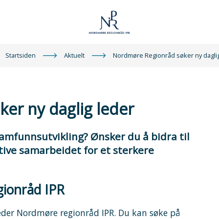
Nordmøre
Startsiden
Aktuelt
Nordmøre Regionråd søker ny dagli
IPR
er ny daglig leder
samfunnsutvikling? Ønsker du å bidra til
ative samarbeidet for et sterkere
gionråd IPR
 leder Nordmøre regionråd IPR. Du kan søke på