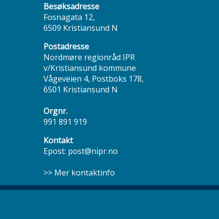
Besøksadresse
Fosnagata 12,
6509 Kristiansund N
Postadresse
Nordmøre regionråd IPR
v/Kristiansund kommune
Vågeveien 4, Postboks 178,
6501 Kristiansund N
Orgnr.
991 891 919
Kontakt
Epost:
post@nipr.no
>> Mer kontaktinfo