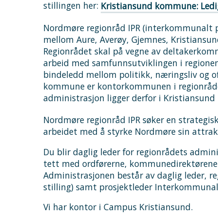
stillingen her:
Kristiansund kommune: Ledig 
Nordmøre regionråd IPR (interkommunalt po
mellom Aure, Averøy, Gjemnes, Kristiansund
Regionrådet skal på vegne av deltakerkomm
arbeid med samfunnsutviklingen i regionen
bindeledd mellom politikk, næringsliv og of
kommune er kontorkommunen i regionrådet 
administrasjon ligger derfor i Kristiansu
Nordmøre regionråd IPR søker en strategisk
arbeidet med å styrke Nordmøre sin attrak
Du blir daglig leder for regionrådets admi
tett med ordførerne, kommunedirektørene og
Administrasjonen består av daglig leder, r
stilling) samt prosjektleder Interkommun
Vi har kontor i Campus Kristiansund.