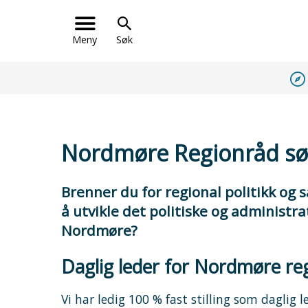
Meny
Søk
Du
er
her:
Nordmøre Regionråd søk
Brenner du for regional politikk og 
å utvikle det politiske og administr
Nordmøre?
Daglig leder for Nordmøre re
Vi har ledig 100 % fast stilling som daglig