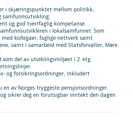
r i skjæringspunktet mellom politikk,
g samfunnsutvikling.
ent og god tverrfaglig kompetanse.
samfunnsutvikleren i lokalsamfunnet. Som
rk med kollegaer, faglige nettverk samt
, samt i samarbeid med Statsforvalter, Møre
.
om del av utviklingsmiljøet i 2. etg.
retningslinjer
 og forsikringsordninger, inkludert
du en av Norges tryggeste pensjonsordninger.
 og sikrer deg en forutsigbar inntekt den dagen