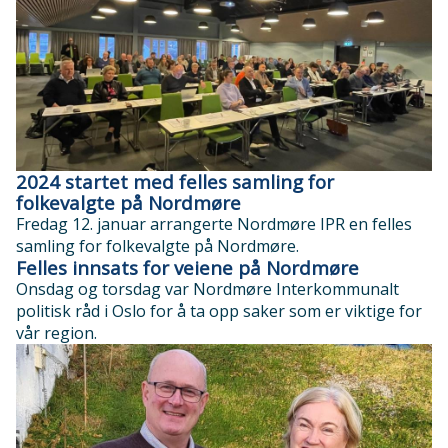
2024 startet med felles samling for
folkevalgte på Nordmøre
Fredag 12. januar arrangerte Nordmøre IPR en felles
samling for folkevalgte på Nordmøre.
Felles innsats for veiene på Nordmøre
Onsdag og torsdag var Nordmøre Interkommunalt
politisk råd i Oslo for å ta opp saker som er viktige for
vår region.