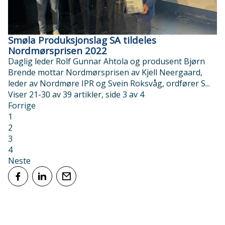
Smøla Produksjonslag SA tildeles
Nordmørsprisen 2022
Daglig leder Rolf Gunnar Ahtola og produsent Bjørn
Brende mottar Nordmørsprisen av Kjell Neergaard,
leder av Nordmøre IPR og Svein Roksvåg, ordfører S...
Viser
21-30
av
39
artikler,
side
3
av
4
Forrige
1
2
3
4
Neste
Del på Facebook
Del på LinkedIn
Tips en venn