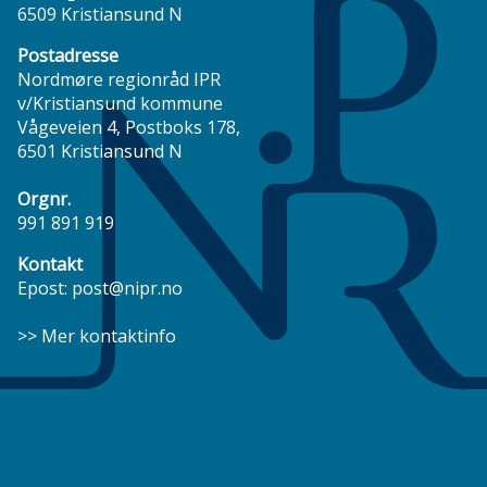
6509 Kristiansund N
Postadresse
Nordmøre regionråd IPR
v/Kristiansund kommune
Vågeveien 4, Postboks 178,
6501 Kristiansund N
Orgnr.
991 891 919
Kontakt
Epost:
post@nipr.no
>> Mer kontaktinfo