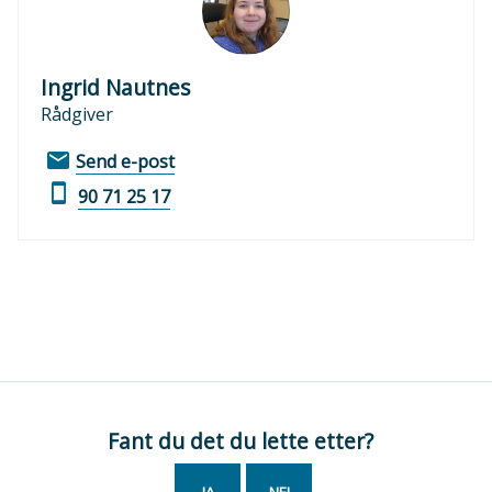
Ingrid Nautnes
Rådgiver
E-
til
Send e-post
post
Ingrid
Mobil
90 71 25 17
Nautnes
Fant du det du lette etter?
JA
NEI