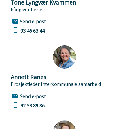
Tone Lyngvær Kvammen
Rådgiver helse
E-
til
Send e-post
post
Tone
Telefon
93 46 63 44
Lyngvær
Kvammen
Annett Ranes
Prosjektleder Interkommunale samarbeid
E-
til
Send e-post
post
Annett
Telefon
92 33 89 86
Ranes