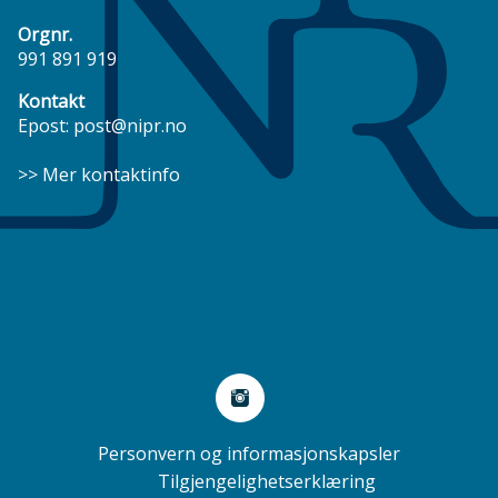
Orgnr.
991 891 919
Kontakt
Epost:
post@nipr.no
>> Mer kontaktinfo
Sosiale
medier
Personvern
Personvern og informasjonskapsler
Tilgjengelighetserklæring