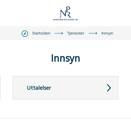
Nordmøre
Du
Startsiden
Tjenester
Innsyn
er
IPR
her:
Innsyn
Uttalelser