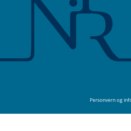
Personvern
Personvern og inf