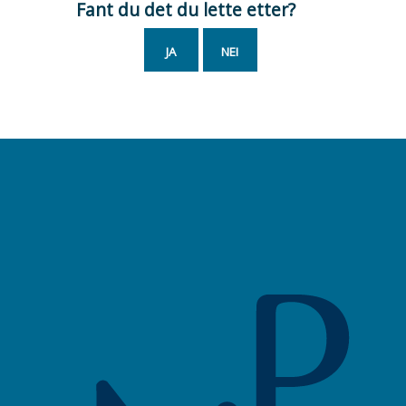
Fant du det du lette etter?
JA
NEI