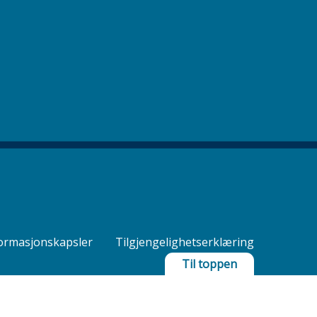
ormasjonskapsler
Tilgjengelighetserklæring
Til toppen