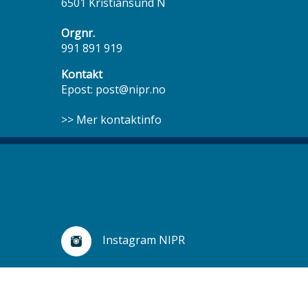
6501 Kristiansund N
Orgnr.
991 891 919
Kontakt
Epost:
post@nipr.no
>> Mer kontaktinfo
Sosiale
Instagram NIPR
medier