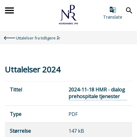
Forsiden
Translate
Du
Uttalelser fra tidligere år
er
her:
Uttalelser 2024
Tittel
2024-11-18 HMR - dialog
prehospitale tjenester
Type
Størrelse
PDF
147 kB