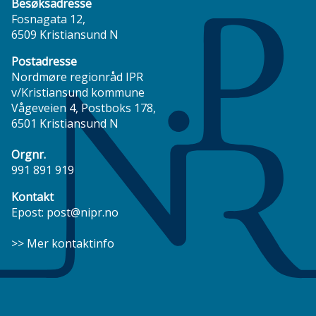
Besøksadresse
Fosnagata 12,
6509 Kristiansund N
Postadresse
Nordmøre regionråd IPR
v/Kristiansund kommune
Vågeveien 4, Postboks 178,
6501 Kristiansund N
Orgnr.
991 891 919
Kontakt
Epost:
post@nipr.no
>> Mer kontaktinfo