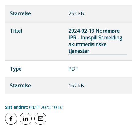
253 kB
2024-02-19 Nordmøre
IPR - Innspill St.melding
akuttmedisinske
tjenester
PDF
162 kB
Sist endret
04.12.2025 10:16
Del på Facebook
Del på LinkedIn
Tips en venn