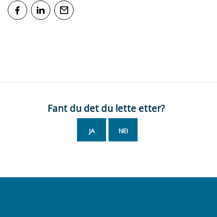
Del på Facebook
Del på LinkedIn
Tips en venn
Fant du det du lette etter?
JA
NEI