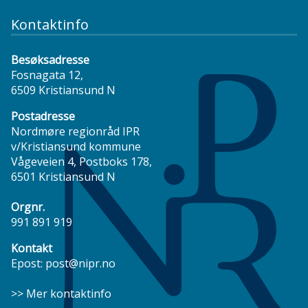
Kontaktinfo
Besøksadresse
Fosnagata 12,
6509 Kristiansund N
Postadresse
Nordmøre regionråd IPR
v/Kristiansund kommune
Vågeveien 4, Postboks 178,
6501 Kristiansund N
Orgnr.
991 891 919
Kontakt
Epost:
post@nipr.no
>> Mer kontaktinfo