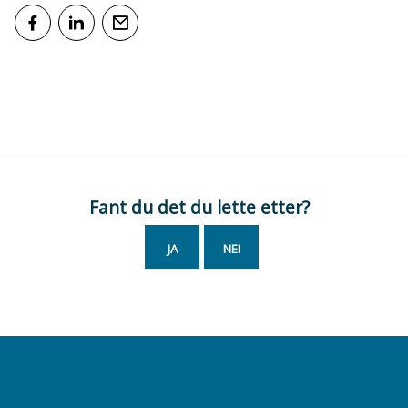
Del på Facebook
Del på LinkedIn
Tips en venn
Fant du det du lette etter?
JA
NEI