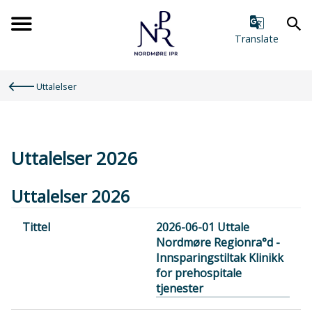
Forsiden
Translate
Du
Uttalelser
er
her:
Uttalelser 2026
Uttalelser 2026
Tittel
2026-06-01 Uttale
Nordmøre Regionra°d -
Type
Innsparingstiltak Klinikk
Størrelse
for prehospitale
tjenester